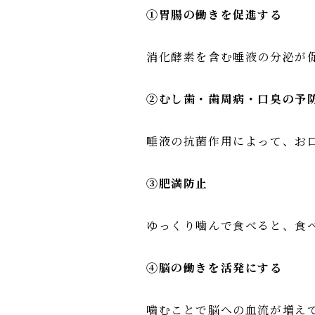
①胃腸の働きを促進する
消化酵素を含む唾液の分泌が
②むし歯・歯周病・口臭の予
唾液の抗菌作用によって、お
③肥満防止
ゆっくり噛んで食べると、食
④脳の働きを活発にする
噛むことで脳への血流が増え